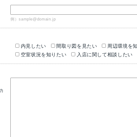
ス
例）sample@domain.jp
内見したい
間取り図を見たい
周辺環境を
空室状況を知りたい
入店に関して相談したい
力