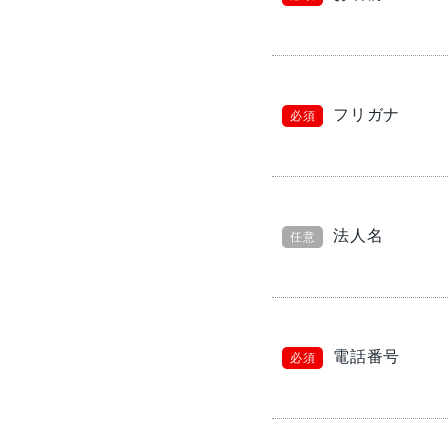
フリガナ
必須
法人名
任意
電話番号
必須