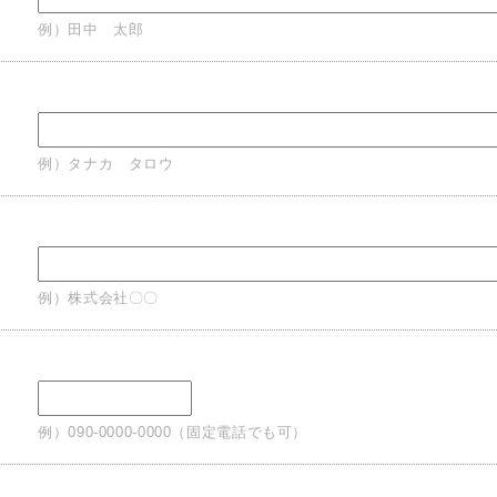
例）田中 太郎
例）タナカ タロウ
例）株式会社〇〇
例）090-0000-0000（固定電話でも可）