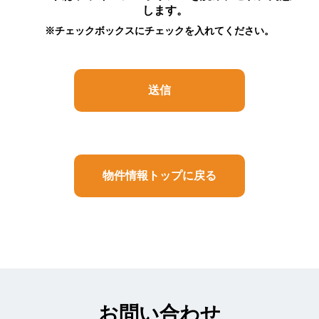
に関する情報で、これらのうち1つ又は2つ以上を
します。
組み合わせることによって、特定の個人を識別す
※チェックボックスにチェックを入れてください。
ることができるものをいいます。
3.利用目的
（1） お客様よりお預かりした個人情報は弊社内
部のみにおいて（5における例外を除きます）以下
の目的で利用させていただきます。
（イ）お客様の依頼に基づく職務遂行のため
（ロ）お客様と連絡を取るため
（ハ）弊社のサービス内容をお知らせするため
（ニ）サービス内容を向上させる目的で事例分析
物件情報トップに戻る
を行うため
（2） 上記以外の目的で個人情報を利用する必要
があったときには、その都度、事前に同意をいた
だきます。同意がいただけないときは、当該個人
情報は利用いたしません。
（3） お客様がご自身の個人情報を弊社に提供さ
れるか否かは、お客様のご判断によります。もし
ご提供されない場合には、当文面に記載された弊
社のサービスが提供できない場合がありますので
お問い合わせ
予めご了承ください。