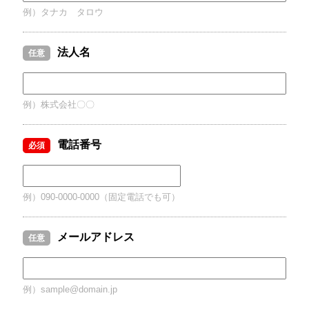
例）タナカ タロウ
法人名
任意
例）株式会社〇〇
電話番号
必須
例）090-0000-0000（固定電話でも可）
メールアドレス
任意
例）sample@domain.jp