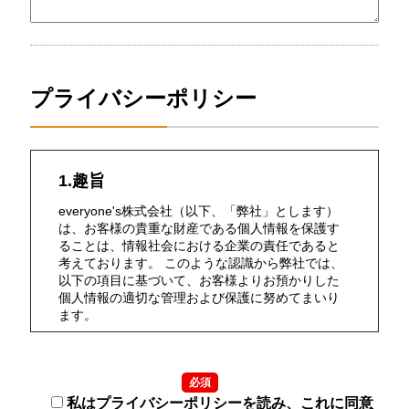
プライバシーポリシー
1.趣旨
everyone's株式会社（以下、「弊社」とします）
は、お客様の貴重な財産である個人情報を保護す
ることは、情報社会における企業の責任であると
考えております。 このような認識から弊社では、
以下の項目に基づいて、お客様よりお預かりした
個人情報の適切な管理および保護に努めてまいり
ます。
2.定義
必須
個人情報とは、氏名・生年月日・性別・電話番
号・メールアドレス・勤務先・依頼内容等、個人
私はプライバシーポリシーを読み、これに同意