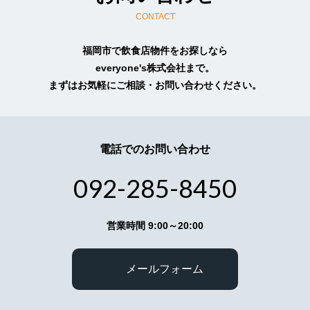
CONTACT
4.個人情報収集
依頼・相談・お見積りのためお客様より個人情報
福岡市で飲食店物件をお探しなら
をお預かりする場合には、目的の範囲内において
everyone's株式会社まで。
必要最小限度のご提供をお願いいたしておりま
まずはお気軽にご相談・お問い合わせください。
す。
5.個人情報不開示
お客様よりお預かりした個人情報は、個人情報保
電話でのお問い合わせ
護法23条に定める以下の場合を除き第三者に開示
いたしません。
（イ）法令に基づく場合
092-285-8450
（ロ）人の生命、身体又は財産の保護のために必
要がある場合で、本人の同意を得ることが困難で
あるとき
営業時間 9:00～20:00
（ハ）公衆衛生の向上又は児童の健全な育成の推
進のために特に必要がある場合であって、本人の
同意を得ることが困難であるとき
メールフォーム
（ニ）国の機関若しくは地方公共団体又はその委
託を受けた者が法令の定める事務を遂行すること
に対して協力する必要がある場合であって、本人
の同意を得ることにより当該事務の遂行に支障を