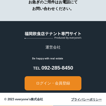
お急ぎのご用件はお電話にて
及ぼすおそれがあるとき
お問い合わせください。
（ホ）あらかじめ本人の同意を得た場合
6.提供または預託する際の当該協力会
社との守秘契約
弊社の業務の全部または一部を外部に業務委託す
る際、弊社は個人情報を適切に保護できる管理体
制を敷き実行していることを条件に委託先を厳選
し、お客様の個人情報を厳密に管理しています。
運営会社
7.弊社Webサイトの御利用について
アクセスログの取り扱い
092-285-8450
TEL
当サイトでは、アクセスされたお客さまの情報を
アクセスログという形で記録しています。アクセ
スログは、アクセスされたお客さまのIPアドレ
ログイン・会員登録
ス、ホスト名、使用ブラウザ名、アクセス日時等
の情報を含んでいますが、お客さま個人を特定で
きる情報は含まれておりません。アクセスログ
© 2023 everyone's株式会社
プライバシーポリシー
は、ウェブサイトの保守管理やアクセス傾向の統
計的分析のために使用しているものであり、それ