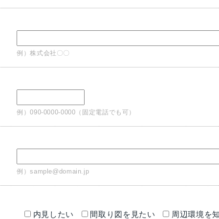
例）株式会社〇〇
例）090-0000-0000（固定電話でも可）
ス
例）sample@domain.jp
内見したい
間取り図を見たい
周辺環境を