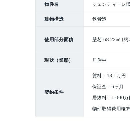
物件名
ジェンティーレ博
建物構造
鉄骨造
使用部分面積
壁芯 68.23㎡ (約2
現状（業態）
居住中
賃料：18.1万円
保証金：6ヶ月
契約条件
居抜料：1,000万
物件取得費用概算