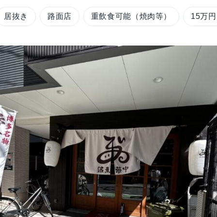
居抜き
路面店
重飲食可能（焼肉等）
15万