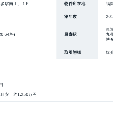
多駅南Ⅰ、１F
物件所在地
福
築年数
20
東
0.64坪)
最寄駅
九
博
取引態様
媒
円
目安：約1,250万円