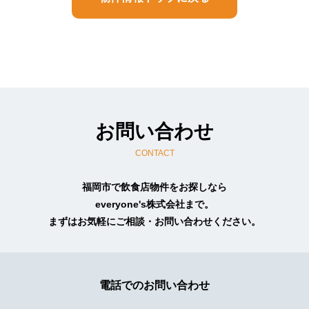
を行うため
（2） 上記以外の目的で個人情報を利用する必要
があったときには、その都度、事前に同意をいた
だきます。同意がいただけないときは、当該個人
情報は利用いたしません。
（3） お客様がご自身の個人情報を弊社に提供さ
れるか否かは、お客様のご判断によります。もし
ご提供されない場合には、当文面に記載された弊
社のサービスが提供できない場合がありますので
お問い合わせ
予めご了承ください。
CONTACT
4.個人情報収集
依頼・相談・お見積りのためお客様より個人情報
福岡市で飲食店物件をお探しなら
をお預かりする場合には、目的の範囲内において
everyone's株式会社まで。
必要最小限度のご提供をお願いいたしておりま
まずはお気軽にご相談・お問い合わせください。
す。
5.個人情報不開示
お客様よりお預かりした個人情報は、個人情報保
電話でのお問い合わせ
護法23条に定める以下の場合を除き第三者に開示
いたしません。