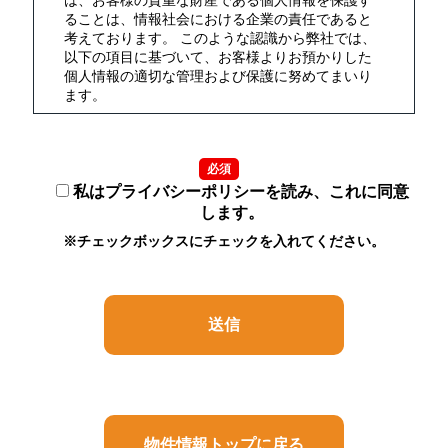
は、お客様の貴重な財産である個人情報を保護す
ることは、情報社会における企業の責任であると
考えております。 このような認識から弊社では、
以下の項目に基づいて、お客様よりお預かりした
個人情報の適切な管理および保護に努めてまいり
ます。
2.定義
必須
個人情報とは、氏名・生年月日・性別・電話番
号・メールアドレス・勤務先・依頼内容等、個人
私はプライバシーポリシーを読み、これに同意
に関する情報で、これらのうち1つ又は2つ以上を
します。
組み合わせることによって、特定の個人を識別す
※チェックボックスにチェックを入れてください。
ることができるものをいいます。
3.利用目的
（1） お客様よりお預かりした個人情報は弊社内
部のみにおいて（5における例外を除きます）以下
の目的で利用させていただきます。
（イ）お客様の依頼に基づく職務遂行のため
（ロ）お客様と連絡を取るため
（ハ）弊社のサービス内容をお知らせするため
（ニ）サービス内容を向上させる目的で事例分析
物件情報トップに戻る