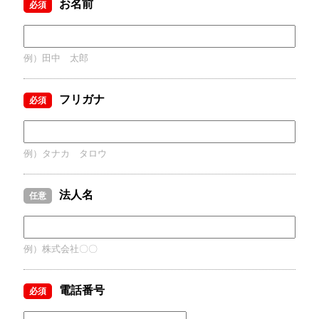
お名前
必須
例）田中 太郎
フリガナ
必須
例）タナカ タロウ
法人名
任意
例）株式会社〇〇
電話番号
必須