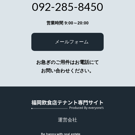
（イ）法令に基づく場合
092-285-8450
（ロ）人の生命、身体又は財産の保護のために必
要がある場合で、本人の同意を得ることが困難で
あるとき
営業時間 9:00～20:00
（ハ）公衆衛生の向上又は児童の健全な育成の推
進のために特に必要がある場合であって、本人の
同意を得ることが困難であるとき
メールフォーム
（ニ）国の機関若しくは地方公共団体又はその委
託を受けた者が法令の定める事務を遂行すること
に対して協力する必要がある場合であって、本人
の同意を得ることにより当該事務の遂行に支障を
お急ぎのご用件はお電話にて
及ぼすおそれがあるとき
お問い合わせください。
（ホ）あらかじめ本人の同意を得た場合
6.提供または預託する際の当該協力会
社との守秘契約
弊社の業務の全部または一部を外部に業務委託す
る際、弊社は個人情報を適切に保護できる管理体
制を敷き実行していることを条件に委託先を厳選
し、お客様の個人情報を厳密に管理しています。
運営会社
7.弊社Webサイトの御利用について