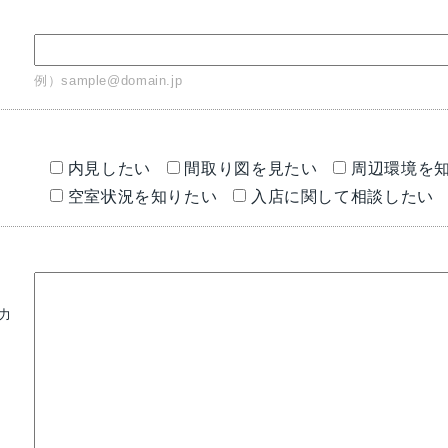
ス
例）sample@domain.jp
内見したい
間取り図を見たい
周辺環境を
空室状況を知りたい
入店に関して相談したい
力