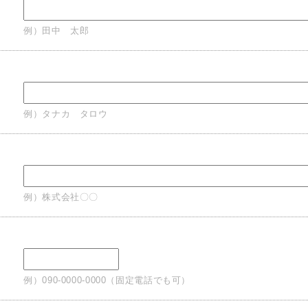
例）田中 太郎
例）タナカ タロウ
例）株式会社〇〇
例）090-0000-0000（固定電話でも可）