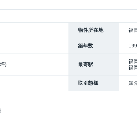
物件所在地
福
築年数
19
福
9坪)
最寄駅
福
取引態様
媒
円