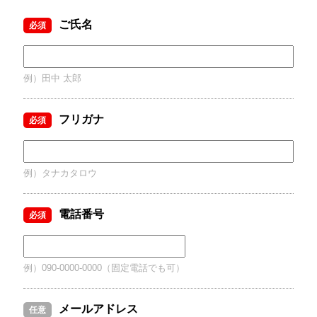
ご氏名
必須
例）田中 太郎
フリガナ
必須
例）タナカタロウ
電話番号
必須
例）090-0000-0000（固定電話でも可）
メールアドレス
任意