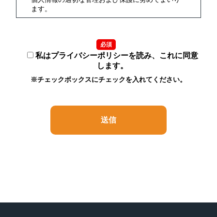
ます。
2.定義
必須
個人情報とは、氏名・生年月日・性別・電話番
号・メールアドレス・勤務先・依頼内容等、個人
私はプライバシーポリシーを読み、これに同意
に関する情報で、これらのうち1つ又は2つ以上を
します。
組み合わせることによって、特定の個人を識別す
※チェックボックスにチェックを入れてください。
ることができるものをいいます。
3.利用目的
（1） お客様よりお預かりした個人情報は弊社内
部のみにおいて（5における例外を除きます）以下
の目的で利用させていただきます。
（イ）お客様の依頼に基づく職務遂行のため
（ロ）お客様と連絡を取るため
（ハ）弊社のサービス内容をお知らせするため
（ニ）サービス内容を向上させる目的で事例分析
を行うため
（2） 上記以外の目的で個人情報を利用する必要
があったときには、その都度、事前に同意をいた
だきます。同意がいただけないときは、当該個人