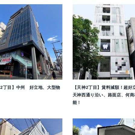
州2丁目】中州 好立地、大型物
【天神2丁目】賃料減額！超好
天神西通り沿い、路面店、何商
能！