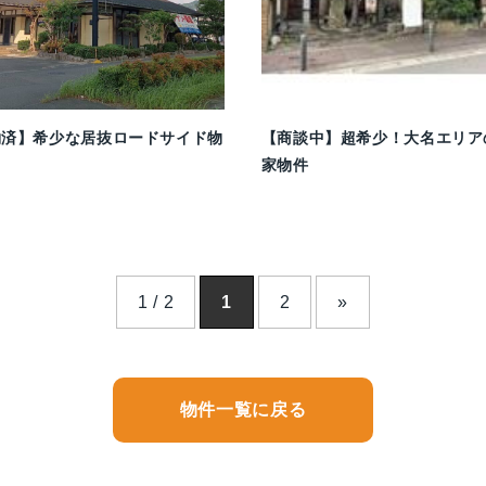
約済】希少な居抜ロードサイド物
【商談中】超希少！大名エリア
家物件
1 / 2
1
2
»
物件一覧に戻る