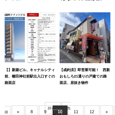
【】新築ビル、キャナルシティ
【成約済】即営業可能！ 西新
前、櫛田神社前駅出入口すぐの
おもしろ21通りの戸建ての路
路面店
面店、居抜き物件
10 / 16
« 先
«
8
9
10
11
12
»
頭