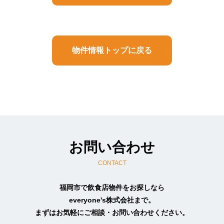
の目的で利用させていただきます。
（イ）お客様の依頼に基づく職務遂行のため
（ロ）お客様と連絡を取るため
（ハ）弊社のサービス内容をお知らせするため
（ニ）サービス内容を向上させる目的で事例分析
物件情報トップに戻る
を行うため
（2） 上記以外の目的で個人情報を利用する必要
があったときには、その都度、事前に同意をいた
だきます。同意がいただけないときは、当該個人
情報は利用いたしません。
（3） お客様がご自身の個人情報を弊社に提供さ
れるか否かは、お客様のご判断によります。もし
ご提供されない場合には、当文面に記載された弊
社のサービスが提供できない場合がありますので
お問い合わせ
予めご了承ください。
CONTACT
4.個人情報収集
依頼・相談・お見積りのためお客様より個人情報
福岡市で飲食店物件をお探しなら
をお預かりする場合には、目的の範囲内において
everyone's株式会社まで。
必要最小限度のご提供をお願いいたしておりま
まずはお気軽にご相談・お問い合わせください。
す。