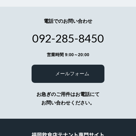
5.個人情報不開示
お客様よりお預かりした個人情報は、個人情報保
電話でのお問い合わせ
護法23条に定める以下の場合を除き第三者に開示
いたしません。
（イ）法令に基づく場合
092-285-8450
（ロ）人の生命、身体又は財産の保護のために必
要がある場合で、本人の同意を得ることが困難で
あるとき
営業時間 9:00～20:00
（ハ）公衆衛生の向上又は児童の健全な育成の推
進のために特に必要がある場合であって、本人の
同意を得ることが困難であるとき
メールフォーム
（ニ）国の機関若しくは地方公共団体又はその委
託を受けた者が法令の定める事務を遂行すること
に対して協力する必要がある場合であって、本人
の同意を得ることにより当該事務の遂行に支障を
お急ぎのご用件はお電話にて
及ぼすおそれがあるとき
お問い合わせください。
（ホ）あらかじめ本人の同意を得た場合
6.提供または預託する際の当該協力会
社との守秘契約
弊社の業務の全部または一部を外部に業務委託す