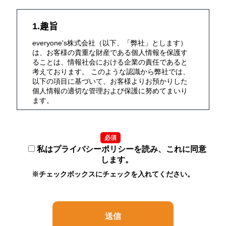
1.趣旨
everyone's株式会社（以下、「弊社」とします）
は、お客様の貴重な財産である個人情報を保護す
ることは、情報社会における企業の責任であると
考えております。 このような認識から弊社では、
以下の項目に基づいて、お客様よりお預かりした
個人情報の適切な管理および保護に努めてまいり
ます。
2.定義
必須
個人情報とは、氏名・生年月日・性別・電話番
号・メールアドレス・勤務先・依頼内容等、個人
私はプライバシーポリシーを読み、これに同意
に関する情報で、これらのうち1つ又は2つ以上を
します。
組み合わせることによって、特定の個人を識別す
※チェックボックスにチェックを入れてください。
ることができるものをいいます。
3.利用目的
（1） お客様よりお預かりした個人情報は弊社内
部のみにおいて（5における例外を除きます）以下