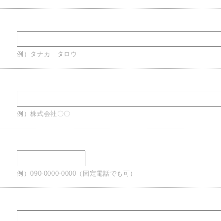
例）タナカ タロウ
例）株式会社〇〇
例）090-0000-0000（固定電話でも可）
ス