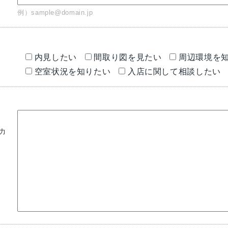
例）sample@domain.jp
内見したい
間取り図を見たい
周辺環境を
空室状況を知りたい
入店に関して相談したい
力