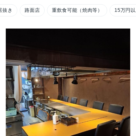
居抜き
路面店
重飲食可能（焼肉等）
15万円