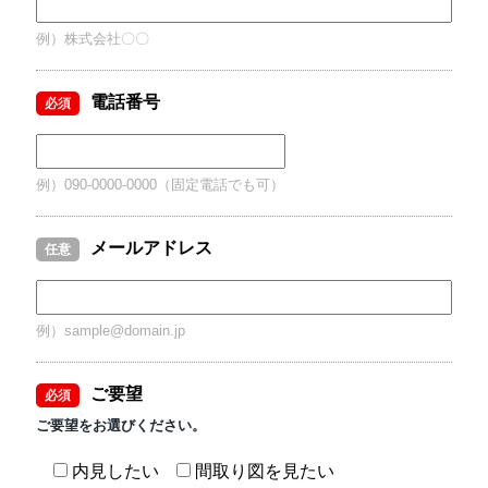
例）株式会社〇〇
電話番号
必須
例）090-0000-0000（固定電話でも可）
メールアドレス
任意
例）sample@domain.jp
ご要望
必須
ご要望をお選びください。
内見したい
間取り図を見たい