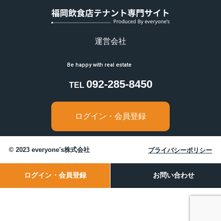
弊社の業務の全部または一部を外部に業務委託す
る際、弊社は個人情報を適切に保護できる管理体
制を敷き実行していることを条件に委託先を厳選
し、お客様の個人情報を厳密に管理しています。
運営会社
7.弊社Webサイトの御利用について
アクセスログの取り扱い
092-285-8450
TEL
当サイトでは、アクセスされたお客さまの情報を
アクセスログという形で記録しています。アクセ
スログは、アクセスされたお客さまのIPアドレ
ログイン・会員登録
ス、ホスト名、使用ブラウザ名、アクセス日時等
の情報を含んでいますが、お客さま個人を特定で
きる情報は含まれておりません。アクセスログ
© 2023 everyone's株式会社
プライバシーポリシー
は、ウェブサイトの保守管理やアクセス傾向の統
計的分析のために使用しているものであり、それ
以外の目的のために使用するものではありませ
ログイン・会員登録
お問い合わせ
ん。
Cookie（クッキー）について
弊社Webサイトや弊社が運用するWebサービスサ