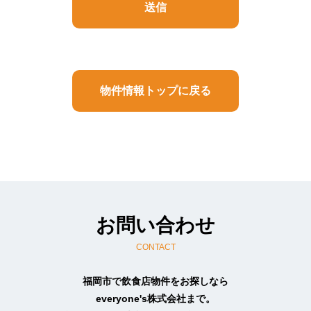
（1） お客様よりお預かりした個人情報は弊社内
部のみにおいて（5における例外を除きます）以下
の目的で利用させていただきます。
（イ）お客様の依頼に基づく職務遂行のため
（ロ）お客様と連絡を取るため
（ハ）弊社のサービス内容をお知らせするため
（ニ）サービス内容を向上させる目的で事例分析
物件情報トップに戻る
を行うため
（2） 上記以外の目的で個人情報を利用する必要
があったときには、その都度、事前に同意をいた
だきます。同意がいただけないときは、当該個人
情報は利用いたしません。
（3） お客様がご自身の個人情報を弊社に提供さ
れるか否かは、お客様のご判断によります。もし
ご提供されない場合には、当文面に記載された弊
社のサービスが提供できない場合がありますので
お問い合わせ
予めご了承ください。
CONTACT
4.個人情報収集
依頼・相談・お見積りのためお客様より個人情報
福岡市で飲食店物件をお探しなら
をお預かりする場合には、目的の範囲内において
everyone's株式会社まで。
必要最小限度のご提供をお願いいたしておりま