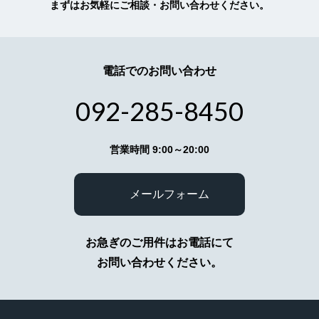
まずはお気軽にご相談・お問い合わせください。
す。
5.個人情報不開示
お客様よりお預かりした個人情報は、個人情報保
電話でのお問い合わせ
護法23条に定める以下の場合を除き第三者に開示
いたしません。
（イ）法令に基づく場合
092-285-8450
（ロ）人の生命、身体又は財産の保護のために必
要がある場合で、本人の同意を得ることが困難で
あるとき
営業時間 9:00～20:00
（ハ）公衆衛生の向上又は児童の健全な育成の推
進のために特に必要がある場合であって、本人の
同意を得ることが困難であるとき
メールフォーム
（ニ）国の機関若しくは地方公共団体又はその委
託を受けた者が法令の定める事務を遂行すること
に対して協力する必要がある場合であって、本人
の同意を得ることにより当該事務の遂行に支障を
お急ぎのご用件はお電話にて
及ぼすおそれがあるとき
お問い合わせください。
（ホ）あらかじめ本人の同意を得た場合
6.提供または預託する際の当該協力会
社との守秘契約