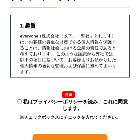
1.趣旨
everyone's株式会社（以下、「弊社」とします）
は、お客様の貴重な財産である個人情報を保護す
ることは、情報社会における企業の責任であると
考えております。 このような認識から弊社では、
以下の項目に基づいて、お客様よりお預かりした
個人情報の適切な管理および保護に努めてまいり
ます。
2.定義
必須
個人情報とは、氏名・生年月日・性別・電話番
号・メールアドレス・勤務先・依頼内容等、個人
私はプライバシーポリシーを読み、これに同意
に関する情報で、これらのうち1つ又は2つ以上を
します。
組み合わせることによって、特定の個人を識別す
※チェックボックスにチェックを入れてください。
ることができるものをいいます。
3.利用目的