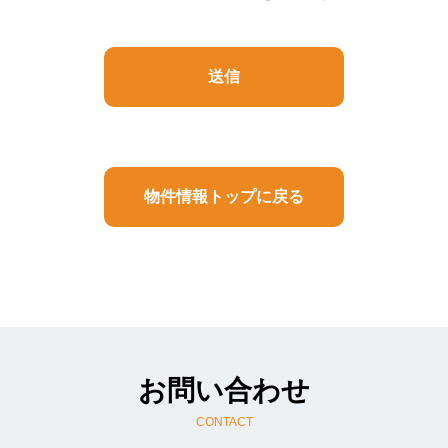
3.利用目的
（1） お客様よりお預かりした個人情報は弊社内
部のみにおいて（5における例外を除きます）以下
の目的で利用させていただきます。
（イ）お客様の依頼に基づく職務遂行のため
（ロ）お客様と連絡を取るため
（ハ）弊社のサービス内容をお知らせするため
（ニ）サービス内容を向上させる目的で事例分析
物件情報トップに戻る
を行うため
（2） 上記以外の目的で個人情報を利用する必要
があったときには、その都度、事前に同意をいた
だきます。同意がいただけないときは、当該個人
情報は利用いたしません。
（3） お客様がご自身の個人情報を弊社に提供さ
れるか否かは、お客様のご判断によります。もし
ご提供されない場合には、当文面に記載された弊
社のサービスが提供できない場合がありますので
お問い合わせ
予めご了承ください。
CONTACT
4.個人情報収集