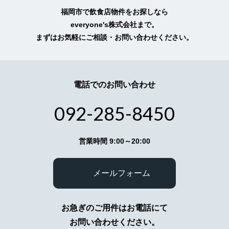
依頼・相談・お見積りのためお客様より個人情報
福岡市で飲食店物件をお探しなら
をお預かりする場合には、目的の範囲内において
everyone's株式会社まで。
必要最小限度のご提供をお願いいたしておりま
まずはお気軽にご相談・お問い合わせください。
す。
5.個人情報不開示
お客様よりお預かりした個人情報は、個人情報保
電話でのお問い合わせ
護法23条に定める以下の場合を除き第三者に開示
いたしません。
（イ）法令に基づく場合
092-285-8450
（ロ）人の生命、身体又は財産の保護のために必
要がある場合で、本人の同意を得ることが困難で
あるとき
営業時間 9:00～20:00
（ハ）公衆衛生の向上又は児童の健全な育成の推
進のために特に必要がある場合であって、本人の
同意を得ることが困難であるとき
メールフォーム
（ニ）国の機関若しくは地方公共団体又はその委
託を受けた者が法令の定める事務を遂行すること
に対して協力する必要がある場合であって、本人
の同意を得ることにより当該事務の遂行に支障を
お急ぎのご用件はお電話にて
及ぼすおそれがあるとき
お問い合わせください。
（ホ）あらかじめ本人の同意を得た場合