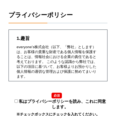
プライバシーポリシー
1.趣旨
everyone's株式会社（以下、「弊社」とします）
は、お客様の貴重な財産である個人情報を保護す
ることは、情報社会における企業の責任であると
考えております。 このような認識から弊社では、
以下の項目に基づいて、お客様よりお預かりした
個人情報の適切な管理および保護に努めてまいり
ます。
2.定義
必須
個人情報とは、氏名・生年月日・性別・電話番
号・メールアドレス・勤務先・依頼内容等、個人
私はプライバシーポリシーを読み、これに同意
に関する情報で、これらのうち1つ又は2つ以上を
します。
組み合わせることによって、特定の個人を識別す
※チェックボックスにチェックを入れてください。
ることができるものをいいます。