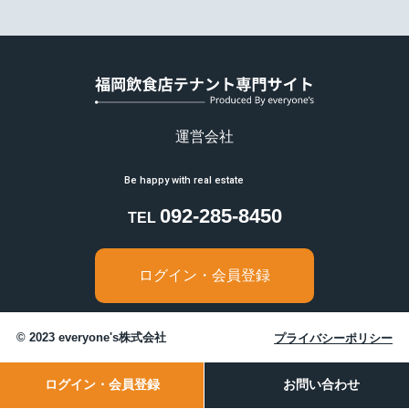
6.提供または預託する際の当該協力会
社との守秘契約
弊社の業務の全部または一部を外部に業務委託す
る際、弊社は個人情報を適切に保護できる管理体
制を敷き実行していることを条件に委託先を厳選
し、お客様の個人情報を厳密に管理しています。
運営会社
7.弊社Webサイトの御利用について
アクセスログの取り扱い
092-285-8450
TEL
当サイトでは、アクセスされたお客さまの情報を
アクセスログという形で記録しています。アクセ
スログは、アクセスされたお客さまのIPアドレ
ログイン・会員登録
ス、ホスト名、使用ブラウザ名、アクセス日時等
の情報を含んでいますが、お客さま個人を特定で
きる情報は含まれておりません。アクセスログ
© 2023 everyone's株式会社
プライバシーポリシー
は、ウェブサイトの保守管理やアクセス傾向の統
計的分析のために使用しているものであり、それ
以外の目的のために使用するものではありませ
ログイン・会員登録
お問い合わせ
ん。