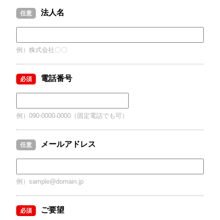
法人名
任意
例）株式会社〇〇
電話番号
必須
例）090-0000-0000（固定電話でも可）
メールアドレス
任意
例）sample@domain.jp
ご要望
必須