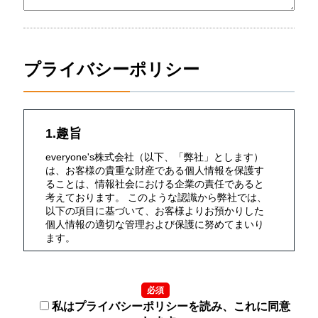
プライバシーポリシー
1.趣旨
everyone's株式会社（以下、「弊社」とします）
は、お客様の貴重な財産である個人情報を保護す
ることは、情報社会における企業の責任であると
考えております。 このような認識から弊社では、
以下の項目に基づいて、お客様よりお預かりした
個人情報の適切な管理および保護に努めてまいり
ます。
2.定義
必須
個人情報とは、氏名・生年月日・性別・電話番
号・メールアドレス・勤務先・依頼内容等、個人
私はプライバシーポリシーを読み、これに同意