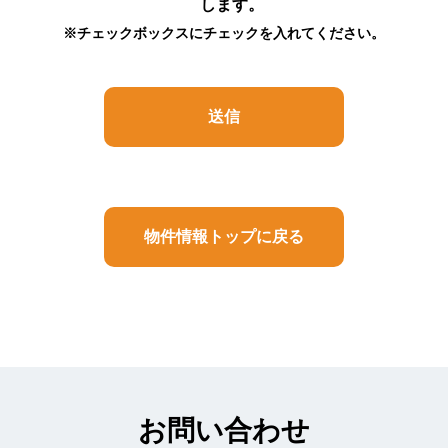
に関する情報で、これらのうち1つ又は2つ以上を
します。
組み合わせることによって、特定の個人を識別す
※チェックボックスにチェックを入れてください。
ることができるものをいいます。
3.利用目的
（1） お客様よりお預かりした個人情報は弊社内
部のみにおいて（5における例外を除きます）以下
の目的で利用させていただきます。
（イ）お客様の依頼に基づく職務遂行のため
（ロ）お客様と連絡を取るため
（ハ）弊社のサービス内容をお知らせするため
（ニ）サービス内容を向上させる目的で事例分析
物件情報トップに戻る
を行うため
（2） 上記以外の目的で個人情報を利用する必要
があったときには、その都度、事前に同意をいた
だきます。同意がいただけないときは、当該個人
情報は利用いたしません。
（3） お客様がご自身の個人情報を弊社に提供さ
れるか否かは、お客様のご判断によります。もし
ご提供されない場合には、当文面に記載された弊
社のサービスが提供できない場合がありますので
お問い合わせ
予めご了承ください。