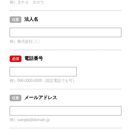
例）タナカ タロウ
法人名
任意
例）株式会社〇〇
電話番号
必須
例）090-0000-0000（固定電話でも可）
メールアドレス
任意
例）sample@domain.jp