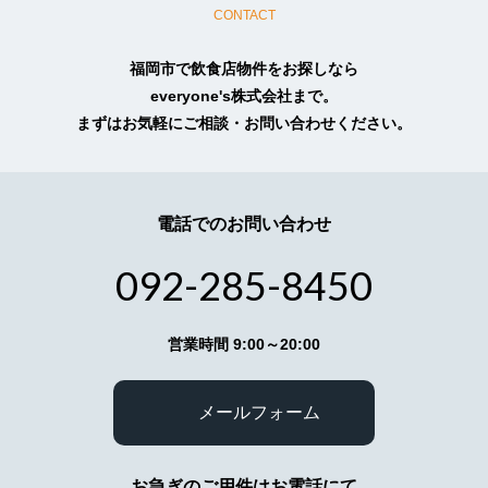
CONTACT
4.個人情報収集
依頼・相談・お見積りのためお客様より個人情報
福岡市で飲食店物件をお探しなら
をお預かりする場合には、目的の範囲内において
everyone's株式会社まで。
必要最小限度のご提供をお願いいたしておりま
まずはお気軽にご相談・お問い合わせください。
す。
5.個人情報不開示
お客様よりお預かりした個人情報は、個人情報保
電話でのお問い合わせ
護法23条に定める以下の場合を除き第三者に開示
いたしません。
（イ）法令に基づく場合
092-285-8450
（ロ）人の生命、身体又は財産の保護のために必
要がある場合で、本人の同意を得ることが困難で
あるとき
営業時間 9:00～20:00
（ハ）公衆衛生の向上又は児童の健全な育成の推
進のために特に必要がある場合であって、本人の
同意を得ることが困難であるとき
メールフォーム
（ニ）国の機関若しくは地方公共団体又はその委
託を受けた者が法令の定める事務を遂行すること
に対して協力する必要がある場合であって、本人
の同意を得ることにより当該事務の遂行に支障を
お急ぎのご用件はお電話にて