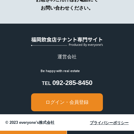
及ぼすおそれがあるとき
お問い合わせください。
（ホ）あらかじめ本人の同意を得た場合
6.提供または預託する際の当該協力会
社との守秘契約
弊社の業務の全部または一部を外部に業務委託す
る際、弊社は個人情報を適切に保護できる管理体
制を敷き実行していることを条件に委託先を厳選
し、お客様の個人情報を厳密に管理しています。
運営会社
7.弊社Webサイトの御利用について
アクセスログの取り扱い
092-285-8450
TEL
当サイトでは、アクセスされたお客さまの情報を
アクセスログという形で記録しています。アクセ
スログは、アクセスされたお客さまのIPアドレ
ログイン・会員登録
ス、ホスト名、使用ブラウザ名、アクセス日時等
の情報を含んでいますが、お客さま個人を特定で
きる情報は含まれておりません。アクセスログ
© 2023 everyone's株式会社
プライバシーポリシー
は、ウェブサイトの保守管理やアクセス傾向の統
計的分析のために使用しているものであり、それ