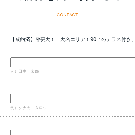
CONTACT
【成約済】需要大！！大名エリア！90㎡のテラス付き
例）田中 太郎
例）タナカ タロウ