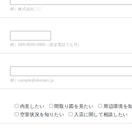
例）株式会社〇〇
例）090-0000-0000（固定電話でも可）
ス
例）sample@domain.jp
内見したい
間取り図を見たい
周辺環境を
空室状況を知りたい
入店に関して相談したい